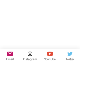
Email
Instagram
YouTube
Twitter
Subscribe to receive news from
AtlantECO